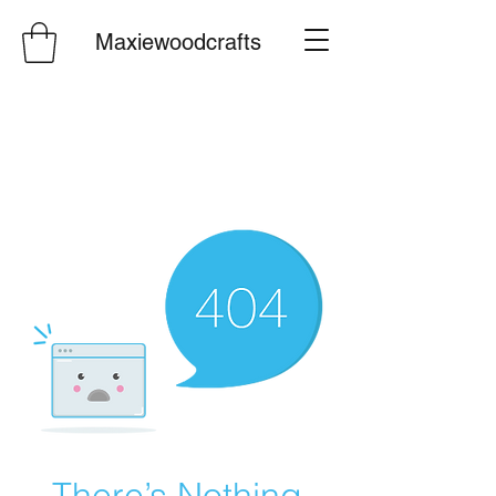
Maxiewoodcrafts
There’s Nothing