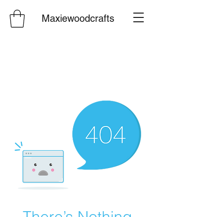
Maxiewoodcrafts
There’s Nothing