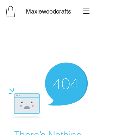
Maxiewoodcrafts
There’s Nothing